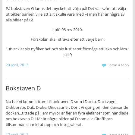
På bokstaven G fanns det mycket att välja på! Det var svårt att välja
ut bilder barnen ville att allt skulle vara med =) men här är några av
alla bilder på G!
Lpfö 98 rev 2010:
Förskolan skall sträva efter att varje barn:
”utvecklar sin nyfikenhet och sin lust samt förmåga att leka och lära.”
sid 9
29 april, 2013
Leave a reply
Bokstaven D
Nu har vi kommit fram till boktaven D som i Docka, Dockvagn,
Diskborste, Duk, Drake, Dinosaurier, Dörr. Vi sjöng om den dansande
dockan…tittade på Fem myror är fler än fyra elefanter som handlade
om boktaven D. Här är några bilder på D som alla Giraffbarn
tillsammans har letat upp och fotograferat.
17 april, 2013
Leave a reply