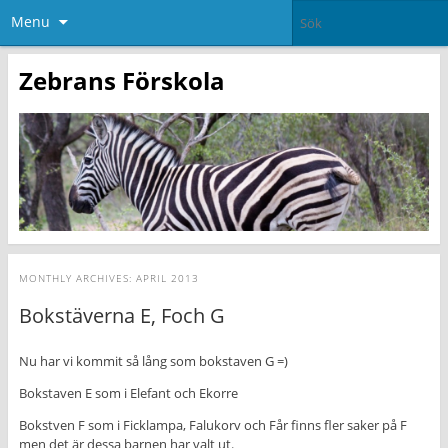
Menu
Zebrans Förskola
MONTHLY ARCHIVES:
APRIL 2013
Bokstäverna E, Foch G
Nu har vi kommit så lång som bokstaven G =)
Bokstaven E som i Elefant och Ekorre
Bokstven F som i Ficklampa, Falukorv och Får finns fler saker på F
men det är dessa barnen har valt ut.