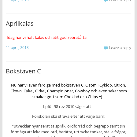
Aprilkalas
Idag har vi haft kalas och ätit god zebratårta
11 april, 2013
Leave a reply
Bokstaven C
Nu har vi även färdiga med bokstaven C. C som i Cyklop, Citron,
Clown, Cykel, Cirkel, Champinjoner, Cowboy och även saker som
smakar gott som Choklad och Chips =)
Lpför 98 rev 2010 säger att –
Förskolan ska sträva efter att varje barn:
”utvecklar nyanserat talspråk, ordförråd och begrepp samt sin
förmåga att leka med ord, berätta, uttrycka tankar, ställa frågor,