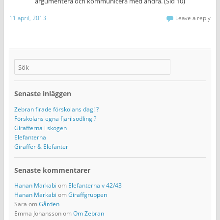
argumentera och kommunicera med andra. (Sid 10)
11 april, 2013
Leave a reply
Senaste inläggen
Zebran firade förskolans dag! ?
Förskolans egna fjärilsodling ?
Girafferna i skogen
Elefanterna
Giraffer & Elefanter
Senaste kommentarer
Hanan Markabi
om
Elefanterna v 42/43
Hanan Markabi
om
Giraffgruppen
Sara
om
Gården
Emma Johansson
om
Om Zebran